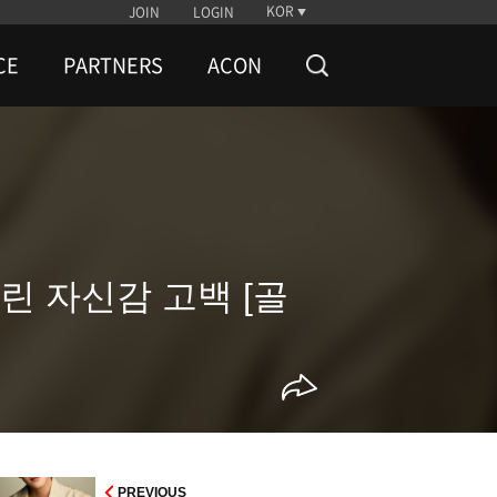
KOR
JOIN
LOGIN
CE
PARTNERS
ACON
린 자신감 고백 [골
PREVIOUS