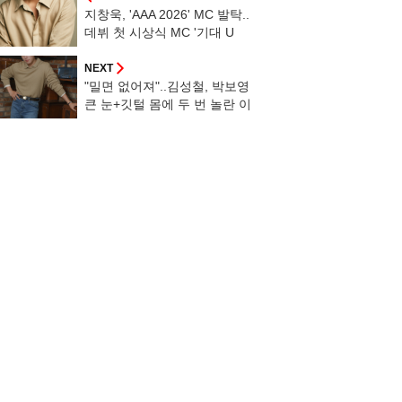
지창욱, 'AAA 2026' MC 발탁..
데뷔 첫 시상식 MC '기대 U
P'[공식]
NEXT
"밀면 없어져"..김성철, 박보영
큰 눈+깃털 몸에 두 번 놀란 이
유 [골드랜드][인터뷰②]