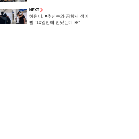
NEXT
하원미, ♥추신수와 공항서 생이
별 "10일만에 만났는데 또"