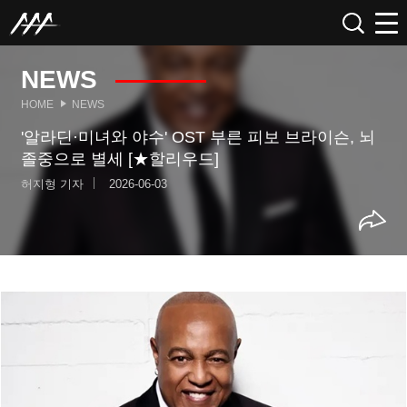
NEWS
HOME
NEWS
'알라딘·미녀와 야수' OST 부른 피보 브라이슨, 뇌
졸중으로 별세 [★할리우드]
허지형 기자
2026-06-03