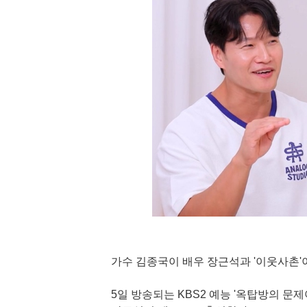
가수 김종국이 배우 장근석과 '이웃사촌'이
5일 방송되는 KBS2 예능 '옥탑방의 문제