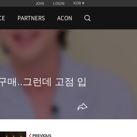
KOR
JOIN
LOGIN
CE
PARTNERS
ACON
 구매..그런데 고점 입
PREVIOUS