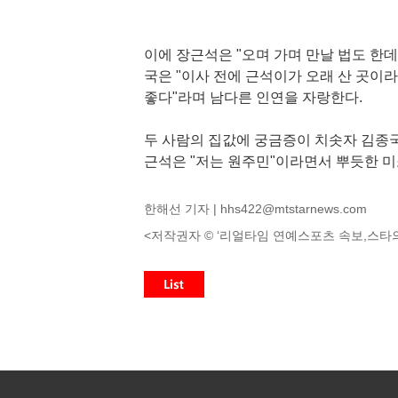
이에 장근석은 "오며 가며 만날 법도 한데
국은 "이사 전에 근석이가 오래 산 곳이라
좋다"라며 남다른 인연을 자랑한다.
두 사람의 집값에 궁금증이 치솟자 김종국
근석은 "저는 원주민"이라면서 뿌듯한 미
한해선 기자 |
hhs422@mtstarnews.com
<저작권자 © ‘리얼타임 연예스포츠 속보,스타의