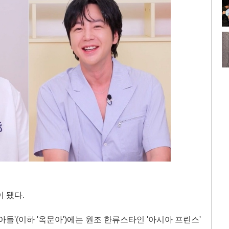
 됐다.
아들'(이하 '옥문아')에는 원조 한류스타인 '아시아 프린스'