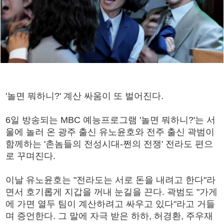
'놀면 뭐하니?' 계산 싸움이 또 벌어진다.
6일 방송되는 MBC 예능프로그램 '놀면 뭐하니?'는 서
울에 놀러 온 광주 출신 유노윤호와 전주 출신 곽범이
함께하는 '촌놈들의 전성시대-쩐의 전쟁' 전라도 편으
로 꾸며진다.
이날 유노윤호는 "전라도는 서로 돈을 내려고 한다"라
면서 호기롭게 지갑을 꺼내 눈길을 끈다. 곽범도 "가게
에 가면 열두 팀이 계산하려고 싸우고 있다"라고 거들
며 증언한다. 그 말에 자극 받은 하하, 허경환, 주우재