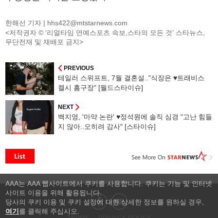
한해선 기자 |
hhs422@mtstarnews.com
<저작권자 © ‘리얼타임 연예스포츠 속보,스타의 모든 것’ 스타뉴스,
무단전재 및 재배포 금지>
PREVIOUS
테일러 스위프트, 7월 결혼설.."식장은 ♥트래비스
켈시 홈구장" [월드스타이슈]
NEXT
백지영, '마약 논란' ♥정석원에 솔직 심경 "고난 힘들
지 않아..오히려 감사" [스타이슈]
AAA는 AAA 웹사이트에서 쿠키를 사용합니다. 쿠키는 기능 및 인터넷
사이트 이용을 위해 활용됩니다.
당사의 쿠키 이용 및 쿠키 설정에 대한 상세한 정보를 원하실 경우,
여기
를 클릭해 주십시오.