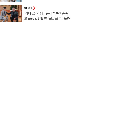
자체"
NEXT
'역대급 만남' 유재석♥젠슨황,
오늘(6일) 촬영 完..'골든' 노래
에 댄스까지 [유퀴즈]