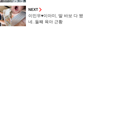
만큼 아프다고"
NEXT
이민우♥이아미, 딸 바보 다 됐
네..둘째 육아 근황