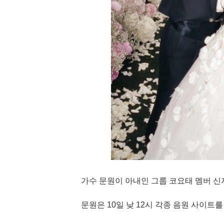
가수 문원이 아내인 그룹 코요태 멤버 신
문원은 10일 낮 12시 각종 음원 사이트를