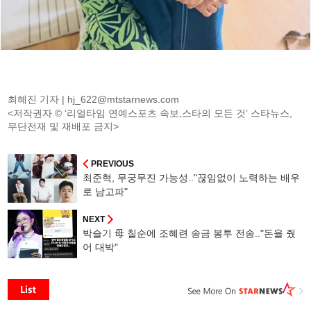
최혜진 기자 |
hj_622@mtstarnews.com
<저작권자 © ‘리얼타임 연예스포츠 속보,스타의 모든 것’ 스타뉴스,
무단전재 및 재배포 금지>
PREVIOUS
최준혁, 무궁무진 가능성.."끊임없이 노력하는 배우
로 남고파"
NEXT
박슬기 母 칠순에 조혜련 송금 봉투 전송.."돈을 줬
어 대박"