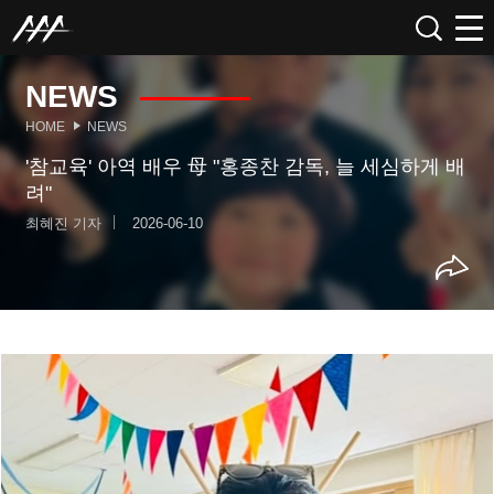
NEWS
HOME
NEWS
'참교육' 아역 배우 母 "홍종찬 감독, 늘 세심하게 배
려"
최혜진 기자
2026-06-10