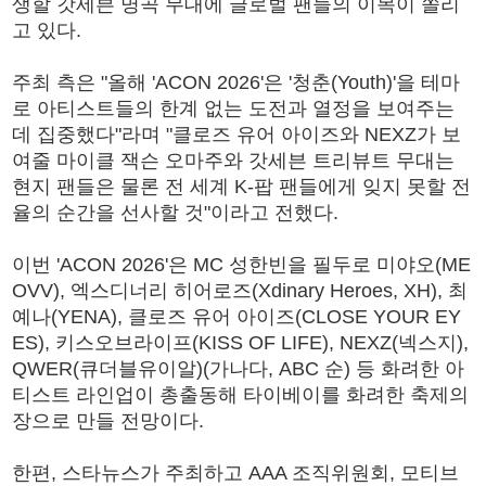
생할 갓세븐 명곡 무대에 글로벌 팬들의 이목이 쏠리
고 있다.
주최 측은 "올해 'ACON 2026'은 '청춘(Youth)'을 테마
로 아티스트들의 한계 없는 도전과 열정을 보여주는
데 집중했다"라며 "클로즈 유어 아이즈와 NEXZ가 보
여줄 마이클 잭슨 오마주와 갓세븐 트리뷰트 무대는
현지 팬들은 물론 전 세계 K-팝 팬들에게 잊지 못할 전
율의 순간을 선사할 것"이라고 전했다.
이번 'ACON 2026'은 MC 성한빈을 필두로 미야오(ME
OVV), 엑스디너리 히어로즈(Xdinary Heroes, XH), 최
예나(YENA), 클로즈 유어 아이즈(CLOSE YOUR EY
ES), 키스오브라이프(KISS OF LIFE), NEXZ(넥스지),
QWER(큐더블유이알)(가나다, ABC 순) 등 화려한 아
티스트 라인업이 총출동해 타이베이를 화려한 축제의
장으로 만들 전망이다.
한편, 스타뉴스가 주최하고 AAA 조직위원회, 모티브