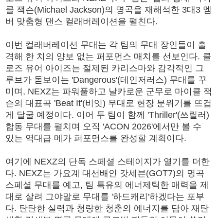
클 잭슨(Michael Jackson)의 명곡을 재해석한 3대3 멤
버 맞춤형 댄스 컬래버레이션을 펼친다.
이번 컬래버레이션 무대는 각 팀의 무대 장인들이 출
격해 한 치의 양보 없는 퍼포먼스 매치를 선보인다. 클
로즈 유어 아이즈는 절제된 카리스마와 감각적인 그
루브가 돋보이는 'Dangerous'(데인저러스) 무대를 꾸
미며, NEXZ는 파워풀하고 날카로운 군무로 마이클 잭
슨의 대표곡 'Beat It'(비잇) 무대로 현장 분위기를 뜨겁
게 달굴 예정이다. 이어 두 팀이 함께 'Thriller'(쓰릴러)
합동 무대를 펼치며 오직 'ACON 2026'에서만 볼 수
있는 역대급 메가 퍼포먼스를 완성할 계획이다.
여기에 NEXZ의 단독 스페셜 스테이지가 열기를 더한
다. NEXZ는 가요계 대선배인 갓세븐(GOT7)의 명곡
스페셜 무대를 예고, 팀 특유의 에너제틱한 매력을 제
대로 살려 그야말로 무대를 '하드캐리'하겠다는 포부
다. 탄탄한 실력과 청량한 청춘의 에너지를 담아 재탄