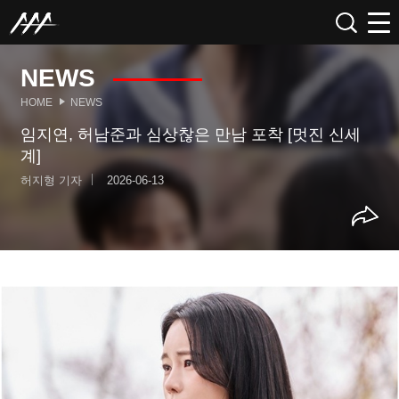
NEWS
HOME
NEWS
임지연, 허남준과 심상찮은 만남 포착 [멋진 신세
계]
허지형 기자
2026-06-13