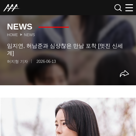
NEWS
HOME
NEWS
임지연, 허남준과 심상찮은 만남 포착 [멋진 신세
계]
허지형 기자
2026-06-13