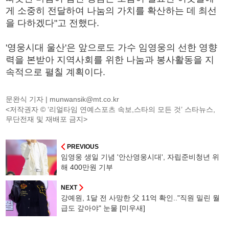
게 소중히 전달하여 나눔의 가치를 확산하는 데 최선
을 다하겠다"고 전했다.
'영웅시대 울산'은 앞으로도 가수 임영웅의 선한 영향
력을 본받아 지역사회를 위한 나눔과 봉사활동을 지
속적으로 펼칠 계획이다.
문완식 기자 |
munwansik@mt.co.kr
<저작권자 © ‘리얼타임 연예스포츠 속보,스타의 모든 것’ 스타뉴스,
무단전재 및 재배포 금지>
PREVIOUS
임영웅 생일 기념 '안산영웅시대', 자립준비청년 위
해 400만원 기부
NEXT
강예원, 1달 전 사망한 父 11억 확인.."직원 밀린 월
급도 갚아야" 눈물 [미우새]