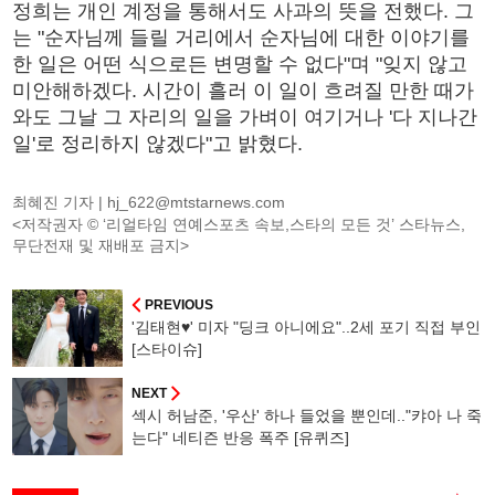
정희는 개인 계정을 통해서도 사과의 뜻을 전했다. 그
는 "순자님께 들릴 거리에서 순자님에 대한 이야기를
한 일은 어떤 식으로든 변명할 수 없다"며 "잊지 않고
미안해하겠다. 시간이 흘러 이 일이 흐려질 만한 때가
와도 그날 그 자리의 일을 가벼이 여기거나 '다 지나간
일'로 정리하지 않겠다"고 밝혔다.
최혜진 기자 |
hj_622@mtstarnews.com
<저작권자 © ‘리얼타임 연예스포츠 속보,스타의 모든 것’ 스타뉴스,
무단전재 및 재배포 금지>
PREVIOUS
'김태현♥' 미자 "딩크 아니에요"..2세 포기 직접 부인
[스타이슈]
NEXT
섹시 허남준, '우산' 하나 들었을 뿐인데.."캬아 나 죽
는다" 네티즌 반응 폭주 [유퀴즈]