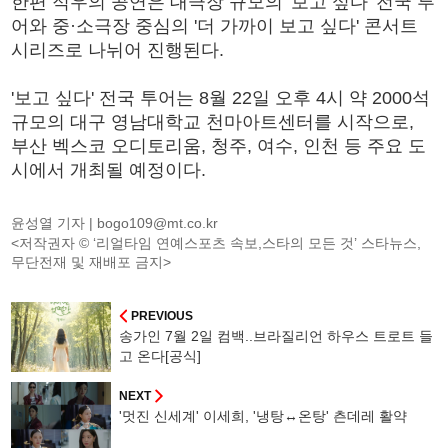
한편 적우의 공연은 대극장 규모의 '보고 싶다' 전국 투
어와 중·소극장 중심의 '더 가까이 보고 싶다' 콘서트
시리즈로 나뉘어 진행된다.
'보고 싶다' 전국 투어는 8월 22일 오후 4시 약 2000석
규모의 대구 영남대학교 천마아트센터를 시작으로,
부산 벡스코 오디토리움, 청주, 여수, 인천 등 주요 도
시에서 개최될 예정이다.
윤성열 기자 |
bogo109@mt.co.kr
<저작권자 © ‘리얼타임 연예스포츠 속보,스타의 모든 것’ 스타뉴스,
무단전재 및 재배포 금지>
PREVIOUS
송가인 7월 2일 컴백..브라질리언 하우스 트로트 들
고 온다[공식]
NEXT
'멋진 신세계' 이세희, '냉탕↔온탕' 츤데레 활약