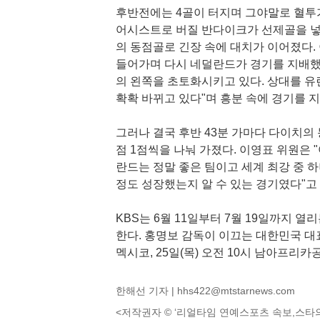
후반전에는 4골이 터지며 그야말로 혈투가
어시스트로 버질 반다이크가 선제골을 넣으
의 동점골로 긴장 속에 대치가 이어졌다.
들어가며 다시 네덜란드가 경기를 지배했
의 왼쪽을 초토화시키고 있다. 상대를 유린
확확 바뀌고 있다"며 흥분 속에 경기를 
그러나 결국 후반 43분 가마다 다이치의 
점 1점씩을 나눠 가졌다. 이영표 위원은 
란드는 정말 좋은 팀이고 세계 최강 중 
정도 성장했는지 알 수 있는 경기였다"고
KBS는 6월 11일부터 7월 19일까지 열리
한다. 홍명보 감독이 이끄는 대한민국 대표
멕시코, 25일(목) 오전 10시 남아프리
한해선 기자 |
hhs422@mtstarnews.com
<저작권자 © ‘리얼타임 연예스포츠 속보,스타의