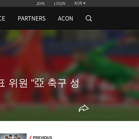
KOR
JOIN
LOGIN
CE
PARTNERS
ACON
 위원 "亞 축구 성
PREVIOUS