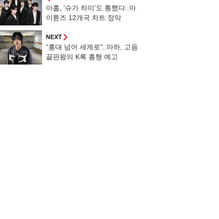
아홉, '슈가 하이'도 통했다..아
이튠즈 12개국 차트 장악
NEXT
"홍대 넘어 세계로"..마하, 고음
끝판왕의 K록 흥행 예고