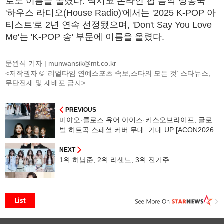
로도 이름을 올렸다. 멕시코 온라인 팝 음악 방송국
'하우스 라디오(House Radio)'에서는 '2025 K-POP 아
티스트'로 2년 연속 선정됐으며, 'Don't Say You Love
Me'는 'K-POP 송' 부문에 이름을 올렸다.
문완식 기자 |
munwansik@mt.co.kr
<저작권자 © ‘리얼타임 연예스포츠 속보,스타의 모든 것’ 스타뉴스,
무단전재 및 재배포 금지>
PREVIOUS
미야오·클로즈 유어 아이즈·키스오브라이프, 글로
벌 히트곡 스페셜 커버 무대..기대 UP [ACON2026
스페셜 스테이지③]
NEXT
1위 허남준, 2위 리센느, 3위 진기주