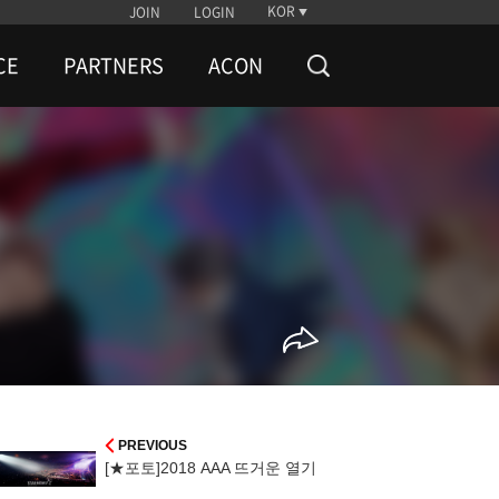
KOR
JOIN
LOGIN
CE
PARTNERS
ACON
PREVIOUS
[★포토]2018 AAA 뜨거운 열기