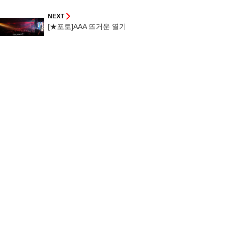
NEXT
[★포토]AAA 뜨거운 열기