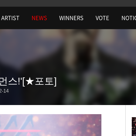
ARTIST
NEWS
WINNERS
VOTE
NOTI
스!'[★포토]
2-14