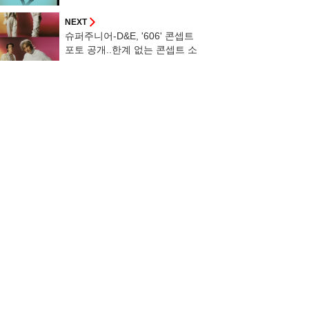
발매
NEXT
슈퍼주니어-D&E, '606' 콘셉트
포토 공개..한계 없는 콘셉트 소
화력