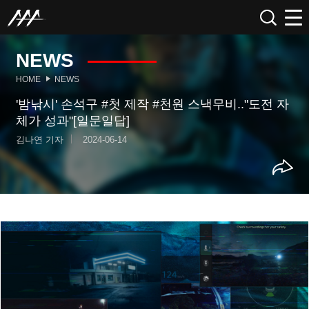
NEWS
HOME
NEWS
'밤낚시' 손석구 #첫 제작 #천원 스낵무비.."도전 자
체가 성과"[일문일답]
김나연 기자
2024-06-14