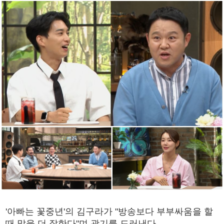
'아빠는 꽃중년'의 김구라가 "방송보다 부부싸움을 할
때 말을 더 잘한다"며 광기를 드러낸다.