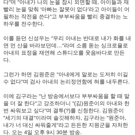
다"며 "아내가 나의 눈을 잠시 외면할 때, 아이들과 재
빨리 눈을 맞춰 '아빠는 잘못이 없다'라고 아이들이 어
필하는 작전을 쓴다"고 부부싸움을 빨리 종결하는 노
하우를 전수한다.
이를 듣던 신성우는 "우리 아내는 반대로 내가 화를 내
면 먼 산을 바라보던데…"라며 소름 돋는 싱크로율로
아내의 표정을 재연해 스튜디오를 웃음바다로 만든
다.
그런가 하면 김원준은 "아내에게 말로는 도저히 이길
수 없다"며 검사 아내의 논리정연함에 혀를 내두른다.
이에 김구라는 "난 방송에서보다 부부싸움을 할 때 말
을 더 잘 한다"고 강조하더니 "(김)원준이의 아내와 한
번 싸워보고 싶다"며 결투(?)를 신청한다. 김원준이
"세기의 대결"이라며 솔깃해하자, 김구라는 "원준아,
내가 너 대신 싸워줄게"라고 든든한 지원군을 자처한
다. 오는 4일 오후 9시 30분 방송.