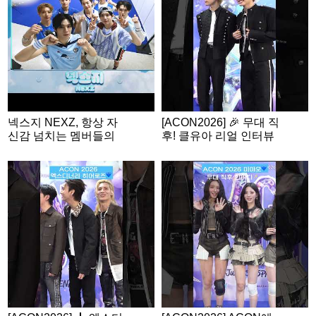
N2026
넥스지 NEXZ, 항상 자
[ACON2026] 🎉 무대 직
신감 넘치는 멤버들의
후! 클유아 리얼 인터뷰
밸런스 게임🩵 | ACON
2026 밸런스게임 | ‘Wo
uld you rather’ game |
ENG SUB #ACON202
6