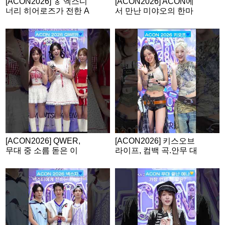
[ACON2026] 🎸 엑스디
[ACON2026] ACON에
너리 히어로즈가 전한 A
서 만난 미야오의 한마
CON 소감
디💙
[ACON2026] QWER,
[ACON2026] 키스오브
무대 중 소름 돋은 이
라이프, 컴백 곡.안무 대
유?
형 스포?!