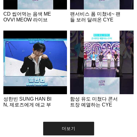
CD 씹어먹는 음색 ME
팬서비스 폼 미쳤네~ 팬
OVV! MEOW 라이브
들 보러 달려온 CYE
성한빈 SUNG HAN BI
함성 유도 미쳤다 콘서
N, 제로즈에게 애교 부
트장 예열하는 CYE
리는 명MC💙 | ACON 2
026 밸런스게임 | ‘Woul
d you rather’ game EN
G SUB #ACON2026
더보기