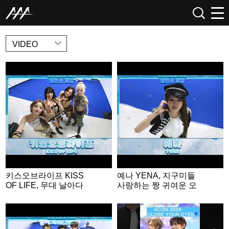
NEWS
VIDEO
키스오브라이프 KISS
예나 YENA, 지구미들
OF LIFE, 무대 날아다
사랑하는 짱 귀여운 오
니는 무대 장인들💕 | A
리🐤 | ACON 2026 밸런
CON 2026 밸런스게
스게임 | ‘Would you rat
임|‘Would you rather’ g
her’ game | ENG SUB
ame | ENG SUB #ACO
#ACON2026