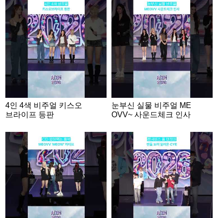
4인 4색 비주얼 키스오
눈부신 실물 비주얼 ME
브라이프 등판
OVV~ 사운드체크 인사