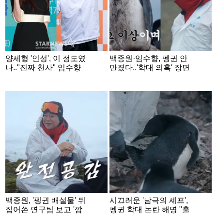
양세형 '인성', 이 정도였
백종원·임수향, 펭귄 안
나.."진짜 천사" 임수향
만졌다..'학대 의혹' 장면
감동 [뛰어야 산다2]
풀공개(남극의 셰프)[★
밤TView]
백종원, '펭귄 배설물' 뒤
시끄러운 '남극의 셰프',
집어쓴 연구팀 보고 '깜
펭귄 학대 논란 해명 "출