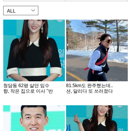
ALL
청담동 62평 살던 임수
81.5km도 완주했는데..
향, 작은 집으로 이사 "반
션, 달리다 또 쓰러졌다
으로 줄어..많이 정리했
"이런 모습 처음" [뛰산2]
다" [스타이슈]