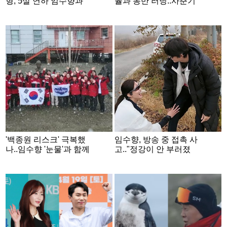
형, 5살 연하 임수향과
율과 동반 러닝..사춘기
핑크빛 "결혼할 거야?"
아들과 손잡기 시도 [뛰
[뛰어야 산다2]
어야 산다2]
'백종원 리스크' 극복했
임수향, 방송 중 접촉 사
나..임수향 '눈물'과 함께
고.."정강이 안 부러졌
'남극의 셰프' 종영
어?" 유선호 견제 [뛰어
야 산다2]