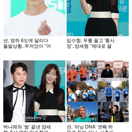
션, 영하 8도에 달리다
임수향, 무릎 꿇고 '통사
돌발상황..주저앉아 "어
정'..양세형 "제대로 꿇
지러워" 호소 [뛰어야 산
어" 왜?[뛰산2]
다2]
박나래와 '썸' 끝낸 양세
션, '러닝 DNA' 셋째 하