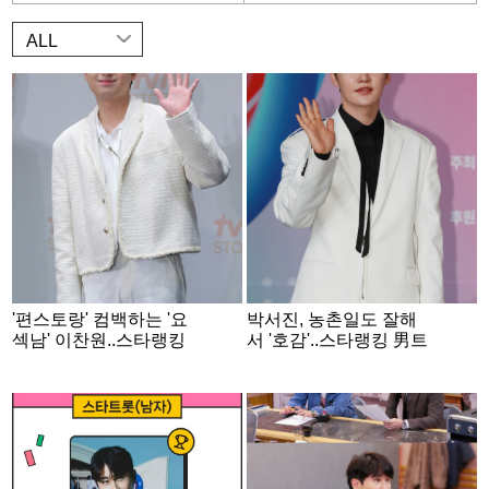
ALL
'편스토랑' 컴백하는 '요
박서진, 농촌일도 잘해
섹남' 이찬원..스타랭킹
서 '호감'..스타랭킹 男트
男트롯 '3위'
롯 '2위'