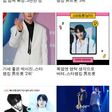
업 컴백 확정..3년만 정
랭킹 男트롯 '3위'
규앨범 'GOGO'
기세 좋은 박서진..스타
폭염엔 영탁 생각으로
랭킹 男트롯 '2위'
버텨..스타랭킹 男트롯
'1위'