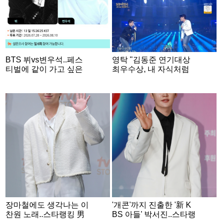
BTS 뷔vs변우석..페스
영탁 "김동준 연기대상
티벌에 같이 가고 싶은
최우수상, 내 자식처럼
男 스타는? [스타폴]
좋았다" [불후][★밤TVie
w]
장마철에도 생각나는 이
'개콘'까지 진출한 '新 K
찬원 노래..스타랭킹 男
BS 아들' 박서진..스타랭