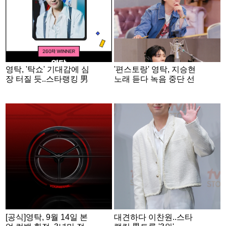
영탁, '탁쇼' 기대감에 심
'편스토랑' 영탁, 지승현
장 터질 듯..스타랭킹 男
노래 듣다 녹음 중단 선
트롯 '1위'
언 "심각해"
[공식]영탁, 9월 14일 본
대견하다 이찬원..스타