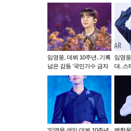
임영웅, 데뷔 10주년..기록
임영웅,
넘은 감동 '국민가수 금자
대..스
탑'
위 '굳
'임영웅 생일·데뷔 10주년
백합꽃