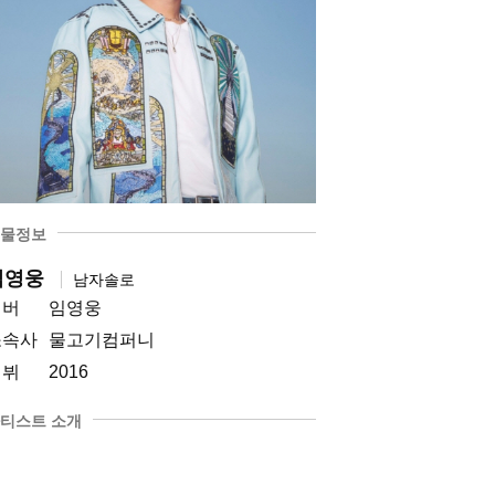
물정보
임영웅
남자솔로
멤버
임영웅
소속사
물고기컴퍼니
데뷔
2016
티스트 소개