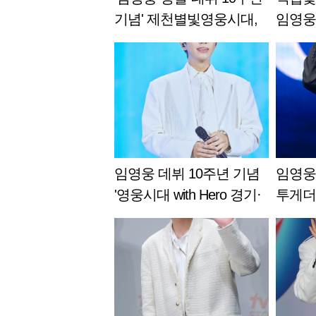
기념' 제천별빛영웅시대,
임영웅
취약계층 위한 성금 600만
대, 데
원 제천시에 기탁
림장학
임영웅 데뷔 10주년 기념
임영웅
'영웅시대 with Hero 경기·
투게더
서울' 1046만원 성금·봉
10주
사..따뜻한 나눔
열매에 