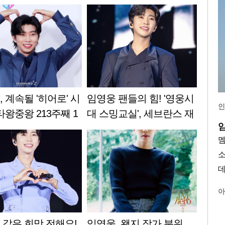
 계속될 '히어로' 시
임영웅 팬들의 힘! '영웅시
인
타왕중왕 213주째 1
대 스밍교실', 세브란스 재
건'
활병원에 808만원 기부
아
 같은 희망 전해요!
임영웅, 왠지 작가 분위