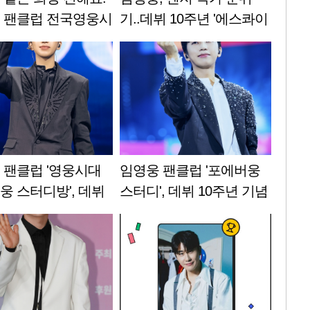
 팬클럽 전국영웅시
기..데뷔 10주년 '에스콰이
뷔 10주년 기념 '웅드
어' 커버 장식
금' 네 번째 꽃밭
 팬클럽 '영웅시대
임영웅 팬클럽 '포에버웅
웅 스터디방', 데뷔
스터디', 데뷔 10주년 기념
년 기념 부산사랑의
1058만원 기부·' 착한팬클
성금 1000만원
럽' 서울 5호 가입..선한 영
향력의 본보기