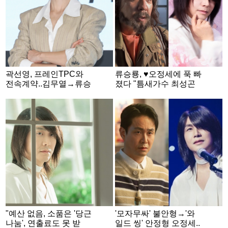
곽선영, 프레인TPC와
류승룡, ♥오정세에 푹 빠
전속계약..김무열→류승
졌다 "틈새가수 최성곤
룡과 한솥밥 [공식]
생축"..'니가 좋아' N번째
챌린지 '폭소' [스타이슈]
"예산 없음, 소품은 '당근
'모자무싸' 불안형→'와
나눔', 연출료도 못 받
일드 씽' 안정형 오정세..