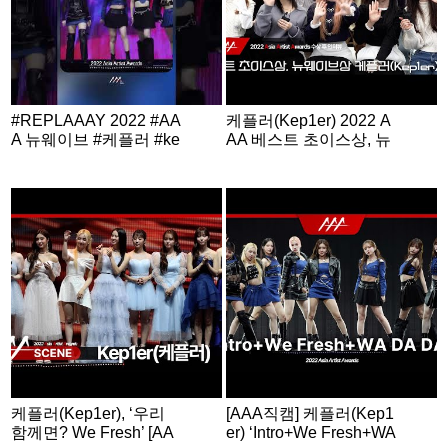
#REPLAAAY 2022 #AA
케플러(Kep1er) 2022 A
A 뉴웨이브 #케플러 #ke
AA 베스트 초이스상, 뉴
p1er
웨이브상 수상 인터뷰
(Kep1er 2022 AAA Win
ning Interview)
케플러(Kep1er), ‘우리
[AAA직캠] 케플러(Kep1
함께면? We Fresh’ [AA
er) ‘Intro+We Fresh+WA