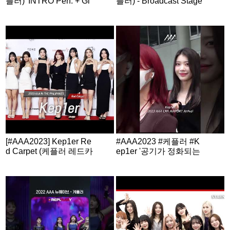
플러) 'INTRO Perf. + Gi
플러) - Broadcast Stage
ddy' STAGE
| Official Video
[#AAA2023] Kep1er Re
#AAA2023 #케플러 #K
d Carpet (케플러 레드카
ep1er '공기가 정화되는
펫)
것 같은 미소!’