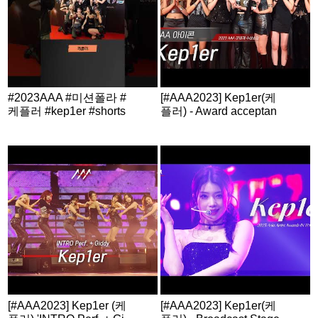
#2023AAA #미션폴라 #
[#AAA2023] Kep1er(케
케플러 #kep1er #shorts
플러) - Award acceptan
ce speech
[#AAA2023] Kep1er (케
[#AAA2023] Kep1er(케