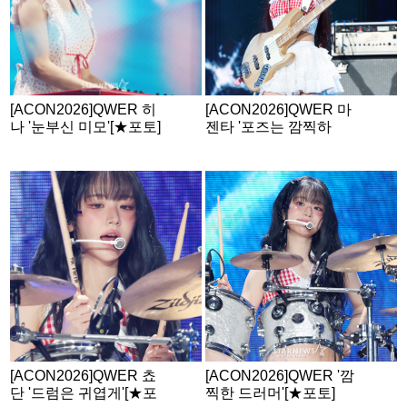
[ACON2026]QWER 히
[ACON2026]QWER 마
나 '눈부신 미모'[★포토]
젠타 '포즈는 깜찍하
게'[★포토]
[ACON2026]QWER 쵸
[ACON2026]QWER '깜
단 '드럼은 귀엽게'[★포
찍한 드러머'[★포토]