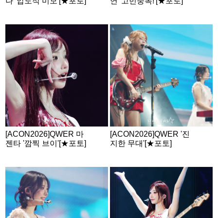
나 '압도적 미모'[★포토]
연 '고민중독!'[★포토]
[ACON2026]QWER 마
[ACON2026]QWER '진
젠타 '깜찍 브이'[★포토]
지한 무대'[★포토]