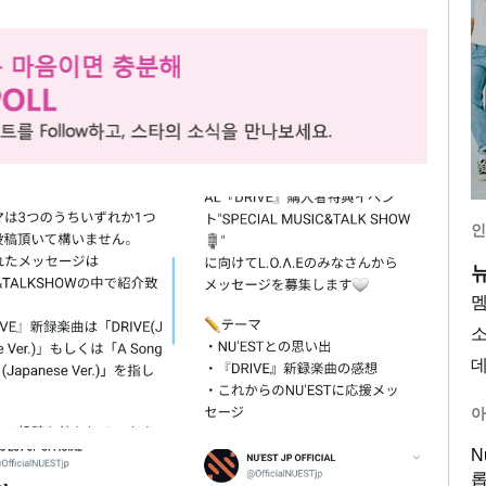
인
아
N
롭