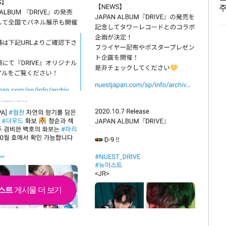
주
M
멤
약
스
스트
게시물 더 보기