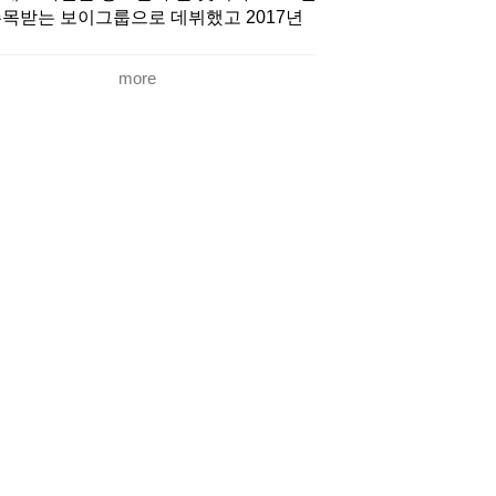
목받는 보이그룹으로 데뷔했고 2017년
net 리얼리티 쇼 ‘프로듀스 101 시즌 2’에
버 JR, 백호, 민현, 렌이 출연해 새로운 도
more
의 발판을 마련했고 방송 종영직후 뉴이
트가 2013년에 발표했던 ‘여보세요’가 음
원차트에서 역주행을 기록했다