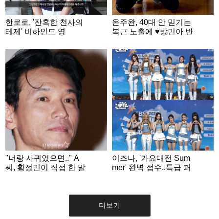
한로로, '잔혹한 천사의
온주완, 40대 안 믿기는
테제' 비하인드 영
복근 노출에 ♥방민아 반
상.."수줍은 미소 뒤 깊
응 [스타이슈]
은 몰입"
"너랑 사귀었으면.." A
이즈나, '가요대전 Sum
씨, 황정민이 직접 한 말
mer' 완벽 접수..특급 퍼
주장 [스타이슈]
포먼스의 향연
더보기