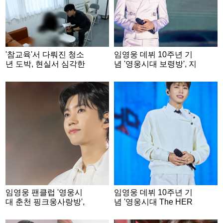
'참교육'서 다뤄진 청소
임영웅 데뷔 10주년 기
년 도박, 현실서 심각한
념 '영웅시대 보령방', 지
수준..2억 4천만원 잃기
역 아동 복지시설에 성
도 [PD수첩]
금..선한 영향력 실천
임영웅 팬클럽 '영웅시
임영웅 데뷔 10주년 기
대 춘천 핑크웅사랑방',
념 '영웅시대 The HER
데뷔 10주년 기념 폭염
O Top 강원', 학대피해
취약계층에 200만원 기
아동 위해 500만원 후원