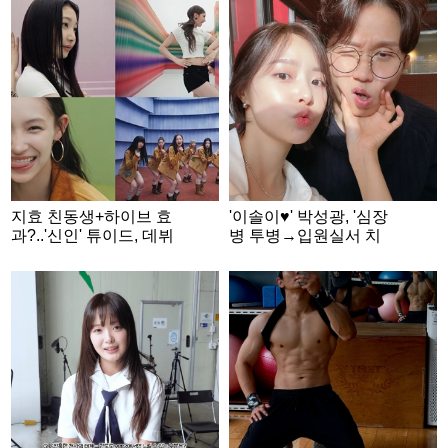
부
지효 친동생+하이브 효
'이솔이♥' 박성광, '심장
과?..'신인' 튜이드, 데뷔
병 투병→입원실서 치
전 SNS 팔로워 '100만'
료' 반려견 근황 "산소방
돌파
적응 중" [스타이슈]