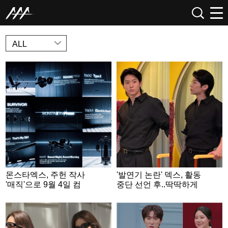
NEWS
ALL
몬스타엑스, 주헌 작사
'발연기 논란' 덱스, 활동
'매직'으로 9월 4일 컴
중단 선언 후..딱딱하게
백..형원 자작곡도 수록
굳은 표정 [스타이슈]