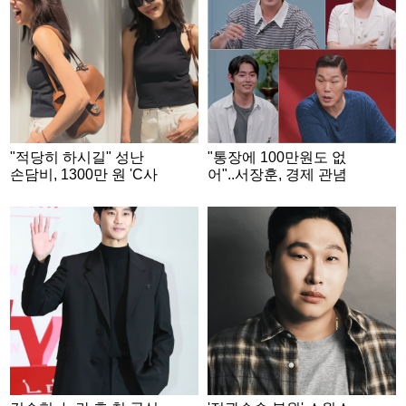
"적당히 하시길" 성난
"통장에 100만원도 없
손담비, 1300만 원 'C사
어"..서장훈, 경제 관념
가방' 들고 웃었다
없는 '무명 배우'에 분노
[연애전쟁]