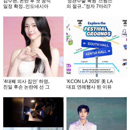
김수현, 논란 후 첫 공식
'정관수술 복원' 스윙스
일정 확정..인도네시아
의 절규.."정자 7마리?
RCTI 37주년 특집 출연
이제 3억 마리" [스타이
슈]
'4대째 의사 집안' 하영,
'KCON LA 2026' 美 LA
친일 후손 논란에 선 그
대표 연례행사 된 이유
었다 "증조부 안상호 맞
지만..의혹 사실무근"
[공식]