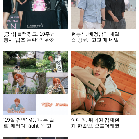
[공식] 블랙핑크, 10주년
현봉식, 배정남과 네일
행사 '급조 논란' 속 완전
숍 방문.."고교 때 네일
체 극적 성사
아트 배웠다" 반전 과거
[미우새]
'19일 컴백' MJ, '나는 솔
이대휘, 워너원 김재환
로' 패러디'Right..?' '고
과 한솥밥..오프더레코
독 정식' 먹었다
드와 전속계약 [공식]