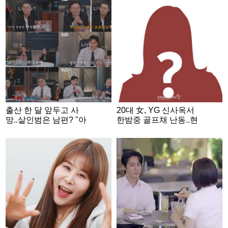
출산 한 달 앞두고 사
20대 女, YG 신사옥서
망..살인범은 남편? "아
한밤중 골프채 난동..현
내 손톱 밑에서 DNA 발
행범 체포 [스타이슈]
견" [형수다2]