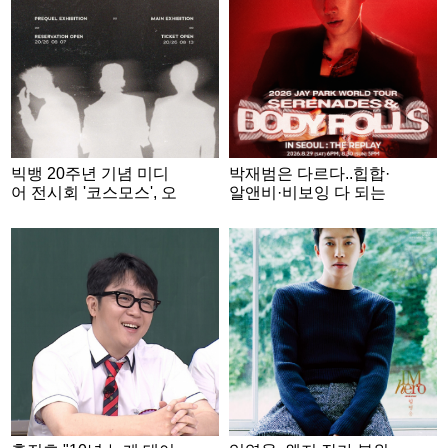
빅뱅 20주년 기념 미디
박재범은 다르다..힙합·
어 전시회 '코스모스', 오
알앤비·비보잉 다 되는
늘(7일) 프리퀄 티켓 오
유일무이 콘서트
픈