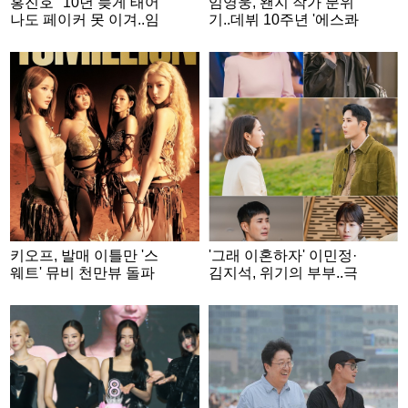
홍진호 "10년 늦게 태어
임영웅, 왠지 작가 분위
나도 페이커 못 이겨..임
기..데뷔 10주년 '에스콰
요한은 내 발밑" [아는
이어' 커버 장식
형님]
키오프, 발매 이틀만 '스
'그래 이혼하자' 이민정·
웨트' 뮤비 천만뷰 돌파
김지석, 위기의 부부..극
명한 성격 차이