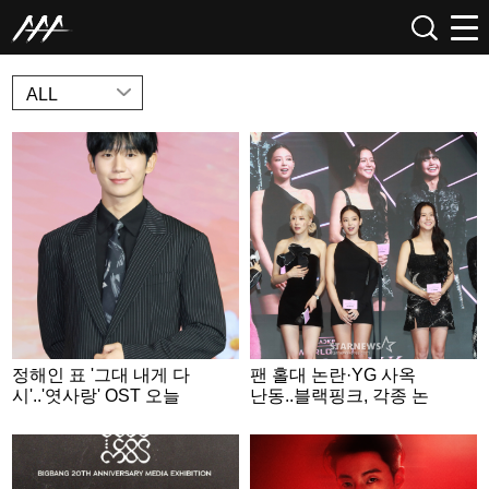
NEWS
ALL
정해인 표 '그대 내게 다
팬 홀대 논란·YG 사옥
시'..'엿사랑' OST 오늘
난동..블랙핑크, 각종 논
(7일) 발매
란 속 10주년 완전체 행
사 [종합]