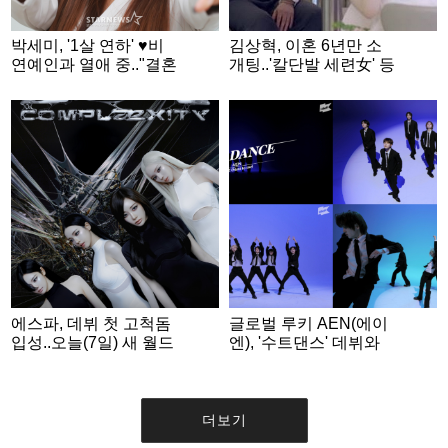
박세미, '1살 연하' ♥비
김상혁, 이혼 6년만 소
연예인과 열애 중.."결혼
개팅..'칼단발 세련女' 등
생각 있어" [스타이슈]
장에 "하얀 튤립 같아"
[신랑수업2]
에스파, 데뷔 첫 고척돔
글로벌 루키 AEN(에이
입성..오늘(7일) 새 월드
엔), '수트댄스' 데뷔와
투어 포문
동시에 터졌다
더보기