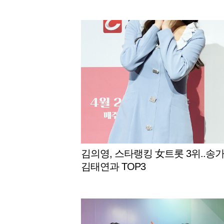
김의영, 스타랭킹 女트롯 3위..송가
김태연과 TOP3