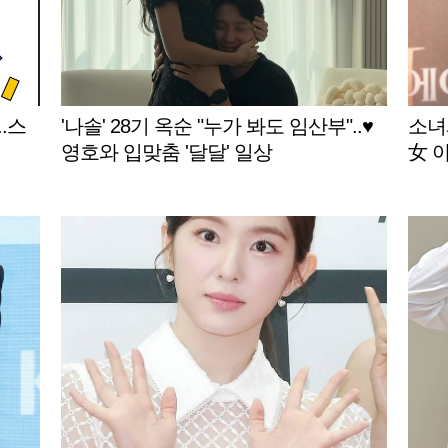
.스
'나솔' 28기 옥순 "누가 봐도 임산부"..♥
소녀
영호와 입맞춤 '달달' 일상
女 