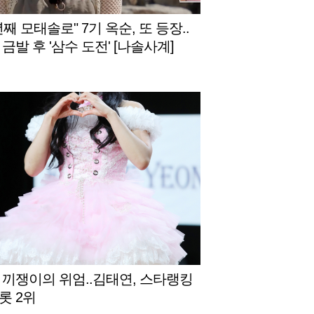
년째 모태솔로" 7기 옥순, 또 등장..
금발 후 '삼수 도전' [나솔사계]
 끼쟁이의 위엄..김태연, 스타랭킹
롯 2위