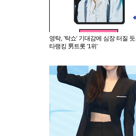
영탁, '탁쇼' 기대감에 심장 터질 듯.
타랭킹 男트롯 '1위'