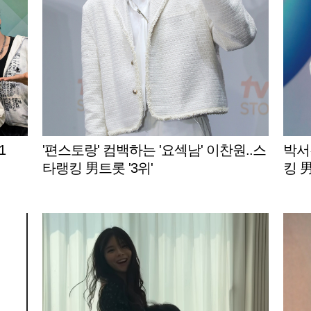
1
'편스토랑' 컴백하는 '요섹남' 이찬원..스
박서
타랭킹 男트롯 '3위'
킹 男