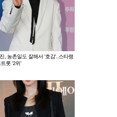
진, 농촌일도 잘해서 '호감'..스타랭
트롯 '2위'