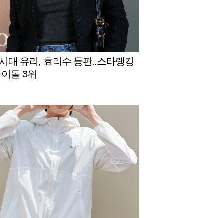
시대 유리, 효리수 등판..스타랭킹
아이돌 3위