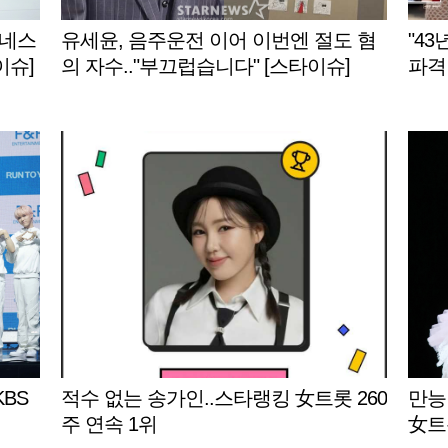
유네스
유세윤, 음주운전 이어 이번엔 절도 혐
"43
이슈]
의 자수.."부끄럽습니다" [스타이슈]
파격 
KBS
적수 없는 송가인..스타랭킹 女트롯 260
만능
주 연속 1위
女트