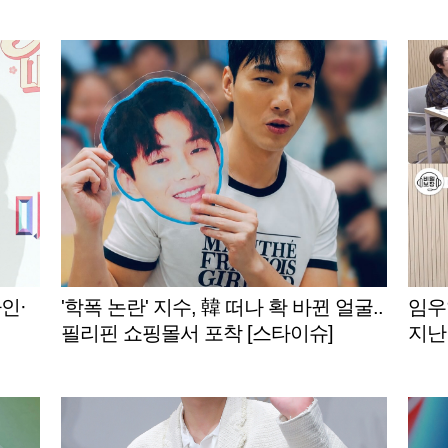
인·
'학폭 논란' 지수, 韓 떠나 확 바뀐 얼굴..
임우
필리핀 쇼핑몰서 포착 [스타이슈]
지난
보장'