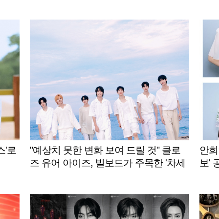
스'로
"예상치 못한 변화 보여 드릴 것" 클로
안희
즈 유어 아이즈, 빌보드가 주목한 '차세
보' 
대 K팝 주자'