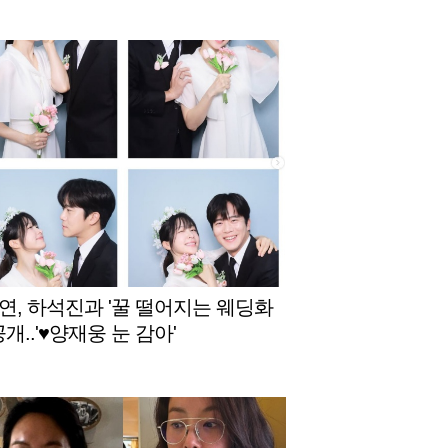
연, 하석진과 '꿀 떨어지는 웨딩화
공개..'♥양재웅 눈 감아'