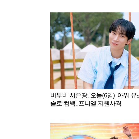
요"
비투비 서은광, 오늘(6일) '아워 유
솔로 컴백..프니엘 지원사격