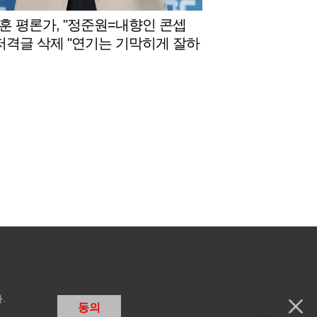
훈 평론가, "정준원=내향인 콘셉
 저격글 삭제 "연기는 기막히게 잘하
반" [스타이슈]
.
동의