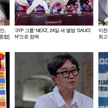
인,
'JYP 그룹' NEXZ, 24일 새 앨범 'SAUCI
이찬원
종합]
N''으로 컴백
최고