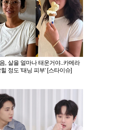
음, 살을 얼마나 태운거야..카메라
힐 정도 '태닝 피부' [스타이슈]