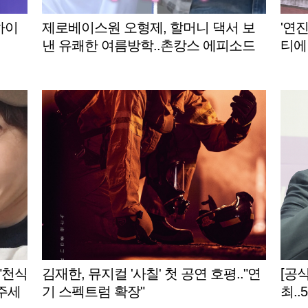
하이
제로베이스원 오형제, 할머니 댁서 보
'연진
낸 유쾌한 여름방학..촌캉스 에피소드
티에
'훈훈'
"천식
김재한, 뮤지컬 '사칠' 첫 공연 호평.."연
[공
주세
기 스펙트럼 확장"
최..