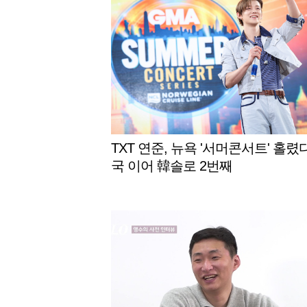
TXT 연준, 뉴욕 '서머콘서트' 홀렸다
국 이어 韓솔로 2번째