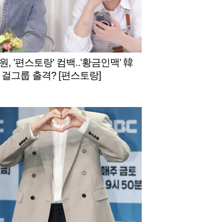
, '편스토랑' 컴백..'황금인맥' 韓
 걸그룹 출격? [편스토랑]