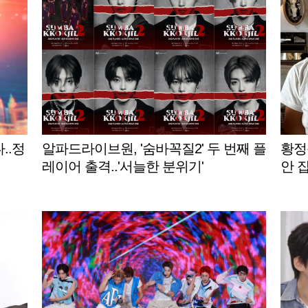
..정
알파드라이브원, '숨바꼭질2' 두 번째 플
황정
레이어 출격..'서늘한 분위기'
안 잡