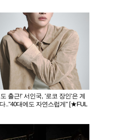
도 출근!' 서인국, '로코 장인'은 계
.."40대에도 자연스럽게" [★FUL
터뷰]