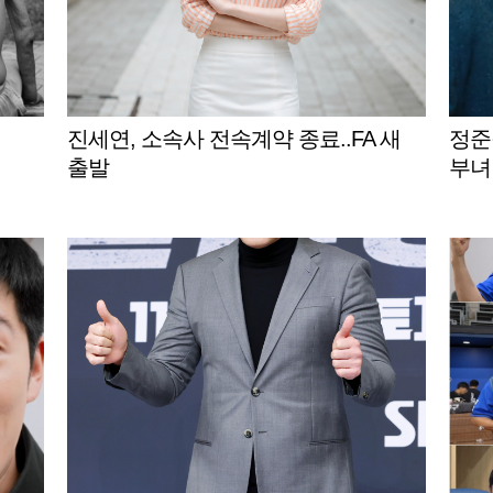
진세연, 소속사 전속계약 종료..FA 새
정준원
출발
부녀