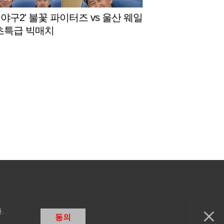
꽃야구2' 불꽃 파이터즈 vs 울산 웨일
 초특급 빅매치
.
동의