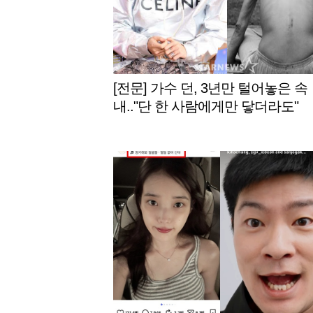
[전문] 가수 던, 3년만 털어놓은 속
내.."단 한 사람에게만 닿더라도"