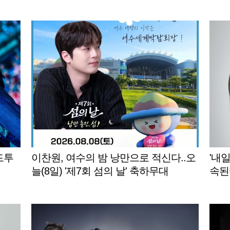
드투
이찬원, 여수의 밤 낭만으로 적신다..오
'내일
늘(8일) '제7회 섬의 날' 축하무대
속된다
L인