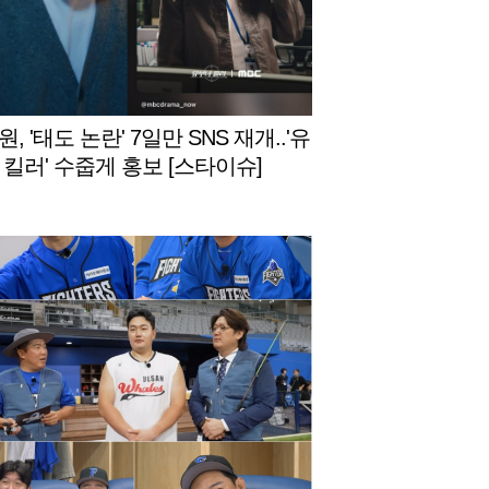
, '태도 논란' 7일만 SNS 재개..'유
 킬러' 수줍게 홍보 [스타이슈]