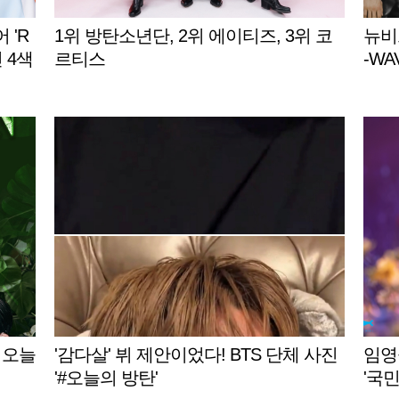
 'R
1위 방탄소년단, 2위 에이티즈, 3위 코
뉴비트
인 4색
르티스
-WA
 오늘
'감다살' 뷔 제안이었다! BTS 단체 사진
임영
'#오늘의 방탄'
'국