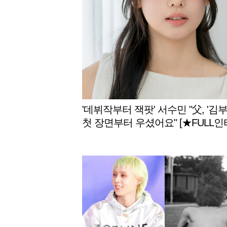
'데뷔작부터 잭팟' 서수민 "父, '김부
첫 장면부터 우셨어요" [★FULL인