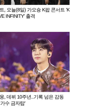
, 오늘(8일) 가오슝 K팝 콘서트 'K
VE INFINITY' 출격
웅, 데뷔 10주년..기록 넘은 감동
민가수 금자탑'