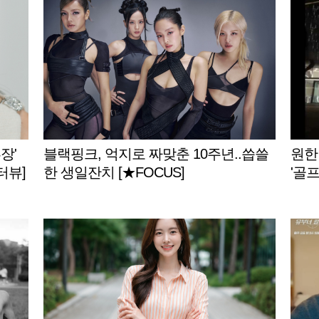
장'
블랙핑크, 억지로 짜맞춘 10주년..씁쓸
원한
터뷰]
한 생일잔치 [★FOCUS]
'골프