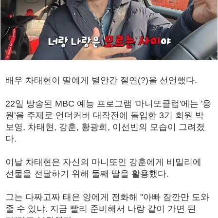
배우 차태현이 딸에게 별안간 절연(?)을 선언했다.
22일 방송된 MBC 예능 프로그램 '마니또클럽'에는 '응
원'을 주제로 언더커버 대작전에 돌입한 3기 회원 박
보영, 차태현, 강훈, 황광희, 이선빈의 모습이 그려졌
다.
이날 차태현은 자신의 마니또인 강훈에게 비밀리에
선물을 전달하기 위해 둘째 딸을 활용했다.
그는 다짜고짜 태은 양에게 전화해 "아빠 잠깐만 도와
줄 수 있냐. 지금 빨리 준비해서 나랑 같이 가면 된