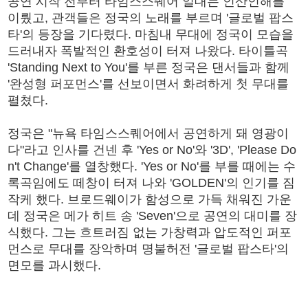
공연 시작 전부터 타임스스퀘어 일대는 인산인해를
이뤘고, 관객들은 정국의 노래를 부르며 '글로벌 팝스
타'의 등장을 기다렸다. 마침내 무대에 정국이 모습을
드러내자 폭발적인 환호성이 터져 나왔다. 타이틀곡
'Standing Next to You'를 부른 정국은 댄서들과 함께
'완성형 퍼포먼스'를 선보이면서 화려하게 첫 무대를
펼쳤다.
정국은 "뉴욕 타임스스퀘어에서 공연하게 돼 영광이
다"라고 인사를 건넨 후 'Yes or No'와 '3D', 'Please Do
n't Change'를 열창했다. 'Yes or No'를 부를 때에는 수
록곡임에도 떼창이 터져 나와 'GOLDEN'의 인기를 짐
작케 했다. 브로드웨이가 함성으로 가득 채워진 가운
데 정국은 메가 히트 송 'Seven'으로 공연의 대미를 장
식했다. 그는 흐트러짐 없는 가창력과 압도적인 퍼포
먼스로 무대를 장악하며 명불허전 '글로벌 팝스타'의
면모를 과시했다.