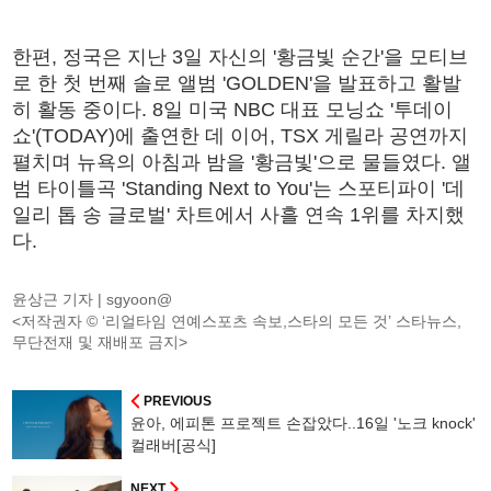
한편, 정국은 지난 3일 자신의 '황금빛 순간'을 모티브
로 한 첫 번째 솔로 앨범 'GOLDEN'을 발표하고 활발
히 활동 중이다. 8일 미국 NBC 대표 모닝쇼 '투데이
쇼'(TODAY)에 출연한 데 이어, TSX 게릴라 공연까지
펼치며 뉴욕의 아침과 밤을 '황금빛'으로 물들였다. 앨
범 타이틀곡 'Standing Next to You'는 스포티파이 '데
일리 톱 송 글로벌' 차트에서 사흘 연속 1위를 차지했
다.
윤상근 기자 |
sgyoon@
<저작권자 © ‘리얼타임 연예스포츠 속보,스타의 모든 것’ 스타뉴스,
무단전재 및 재배포 금지>
PREVIOUS
윤아, 에피톤 프로젝트 손잡았다..16일 '노크 knock'
컬래버[공식]
NEXT