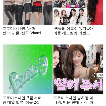
프로미스나인, '서머
'퀸들의 여름이 왔다'..아
퀸'의 귀환..신곡 'Vitami
이들·레드벨벳·리센느·
n ME' 첫선
선미, 2026 서머퀸 전쟁
[★FOCUS]
프로미스나인, 7월 서머
프로미스나인 송하영·이
퀸 대열 합류..정규 2집
나경, 방문 판매 시작..좌