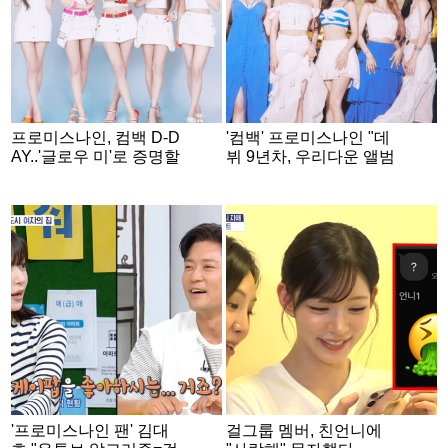
프로미스나인, 컴백 D-D
'컴백' 프로미스나인 "데
AY..'글로우 미'로 증명할
뷔 9년차, 우리다운 앨범
新 매력
으로"[일문일답]
'프로미스나인 팬' 김대
걸그룹 멤버, 친언니에