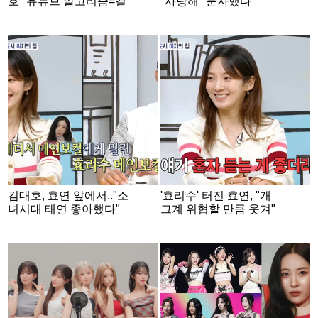
호 "유튜브 알고리즘=걸
"사랑해" 문자했다
그룹 도배".."징그러워"
가..'보이스피싱' 의심 큰
야유 쏟아져 [홈즈]
일날 뻔 [홈즈][★밤TV]
김대호, 효연 앞에서.."소
'효리수' 터진 효연, "개
녀시대 태연 좋아했다"
그계 위협할 만큼 웃겨"
줏대있는 고백 [홈즈][별
반응에.."그동안 갑갑했
별TV]
다" [홈즈]