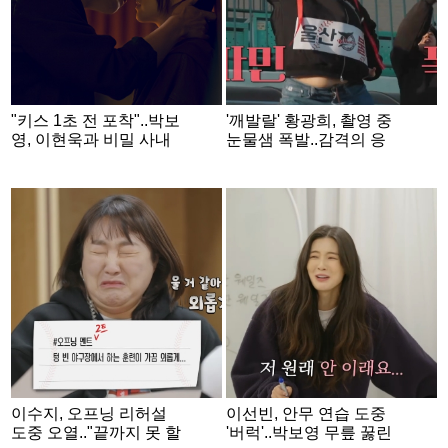
"키스 1초 전 포착"..박보
'깨발랄' 황광희, 촬영 중
영, 이현욱과 비밀 사내
눈물샘 폭발..감격의 응
연애 [골드랜드]
원 피날레[마니또클럽]
[★밤TView]
이수지, 오프닝 리허설
이선빈, 안무 연습 도중
도중 오열.."끝까지 못 할
'버럭'..박보영 무릎 꿇린