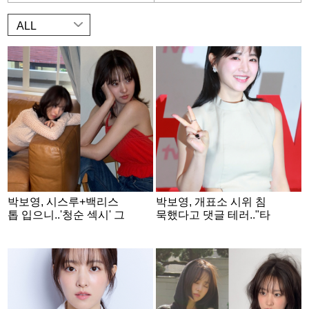
ALL
박보영, 시스루+백리스
박보영, 개표소 시위 침
톱 입으니..'청순 섹시' 그
묵했다고 댓글 테러.."타
자체!
격 無" 선 긋기 [종합]