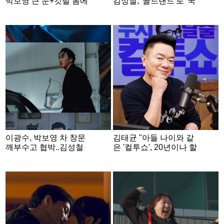
박보영 큰 눈+깃털 몸에
김성철, '골드랜드'로 '국
두 번 놀란 이유 [골드랜
민 남동생' 됐다
드][인터뷰②]
이광수, 박보영 차 창문
김태균 "아들 나이와 같
깨부수고 협박..김성철
은 '컬투쇼', 20년이나 할
귀도 자르려는 최악의
지 몰랐다" [인터뷰①]
빌런 ('골드랜드')