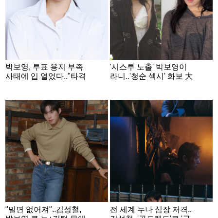
박보영, 투표 용지 부족
'시스루 노출' 박보영이
사태에 입 열었다.."타격
라니..'청순 섹시' 화보 大
별로 없어" [스타이슈]
변신
"밀면 없어져"..김성철,
전 세계 누나 심장 저격..