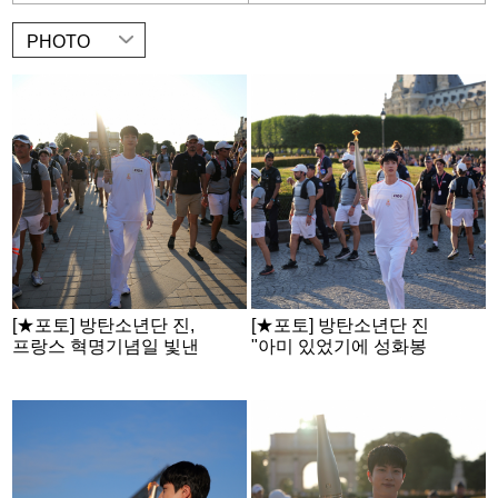
PHOTO
[★포토] 방탄소년단 진,
[★포토] 방탄소년단 진
프랑스 혁명기념일 빛낸
"아미 있었기에 성화봉
'美의 혁명'
송 주자 멋진 역할 수행"