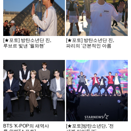
[★포토] 방탄소년단 진,
[★포토] 방탄소년단 진,
루브르 빛낸 '월와핸'
파리의 '근본적인 아름
다움'
BTS 'K-POP의 새역사
[★포토]방탄소년단, '전