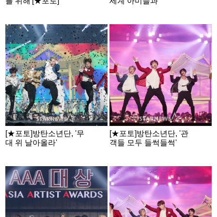
를 위해'[★포토]
세계 아미들과'
[★포토]방탄소년단, '무
[★포토]방탄소년단, '관
대 위 날아올라'
객들 모두 들썩들썩'