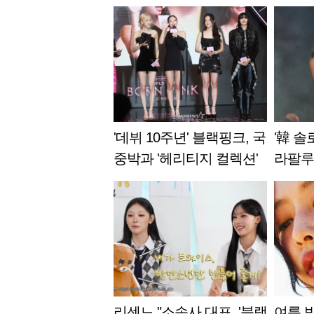
'데뷔 10주년' 블랙핑크, 국
'韓 솔
중박과 '헤리티지 컬렉션'
라팔루
협업
지 혹
리센느 "소속사 대표, '블랙
여름 밤