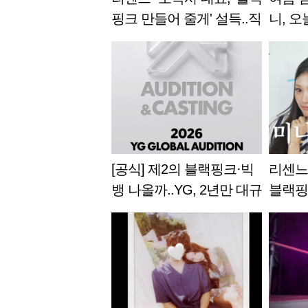
핑크 만들어 줄게' 설득..직
니, 오늘
접 캐스팅"[살롱드립]
han a
발매
[공식] 제2의 블랙핑크·빅
리센느
뱅 나올까..YG, 2년만 대규
블랙핑
모 글로벌 오디션 진행
데"..
립]