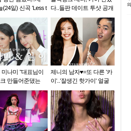
의
(24일) 신곡 'Less t
다..들판 데이트 투샷 공개
아
 Lover' 전 세계 동시
[스타이슈]
로
서
지
N
글
자
 미나미 "대표님이
제니의 남자♥=또 다른 '카
크 만들어준댔는
이'..'잘생긴 핫가이' 얼굴
원이는 '눈물' [살롱드
공개 [스타이슈]