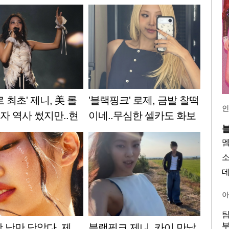
로 최초' 제니, 美 롤
'블랙핑크' 로제, 금발 찰떡
인
자 역사 썼지만..현
이네..무심한 셀카도 화보
평도 [스타이슈]
아
팀
부
 낭만 담았다..제
블랙핑크 제니, 카이 만났