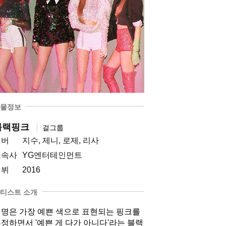
물정보
블랙핑크
걸그룹
멤버
지수, 제니, 로제, 리사
소속사
YG엔터테인먼트
데뷔
2016
티스트 소개
명은 가장 예쁜 색으로 표현되는 핑크를
정하면서 '예쁜 게 다가 아니다'라는 블랙