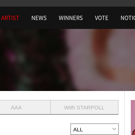
ARTIST
NEWS
WINNERS
VOTE
NOTI
AAA
With STARPOLL
ALL