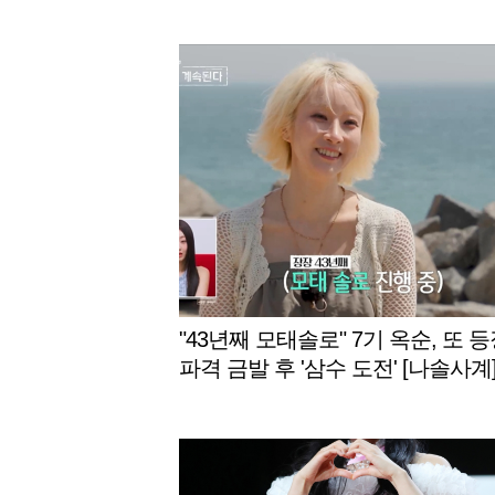
"43년째 모태솔로" 7기 옥순, 또 등장
파격 금발 후 '삼수 도전' [나솔사계