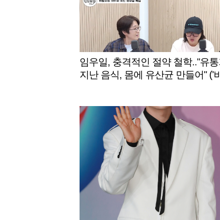
임우일, 충격적인 절약 철학.."유
지난 음식, 몸에 유산균 만들어" ('
보장')