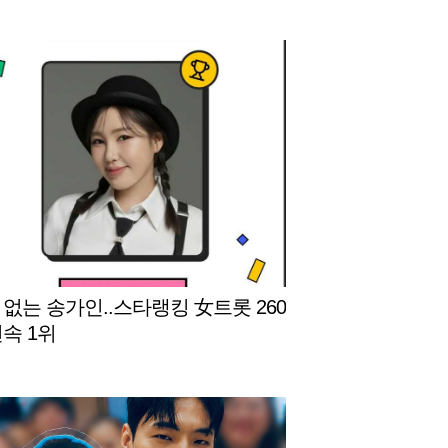
 없는 송가인..스타랭킹 女트롯 260
연속 1위