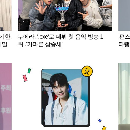
통기한
누에라, '.exe'로 데뷔 첫 음악 방송 1
'편스
비밀
위..'가파른 상승세'
타랭킹