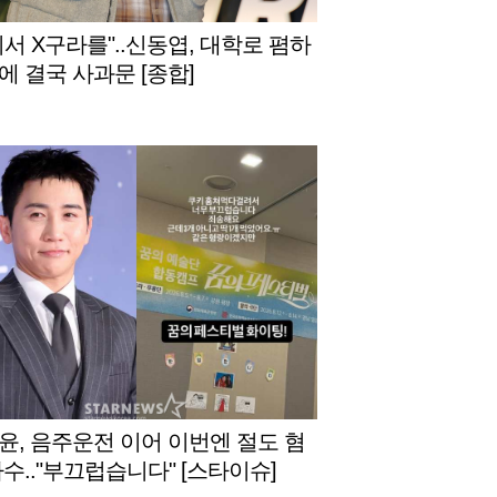
디서 X구라를"..신동엽, 대학로 폄하
에 결국 사과문 [종합]
윤, 음주운전 이어 이번엔 절도 혐
자수.."부끄럽습니다" [스타이슈]