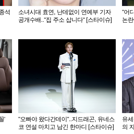
이종석
소녀시대 효연, 난데없이 연예부 기자
"어
공개수배.."집 주소 삽니다" [스타이슈]
논란
꼴'
"오빠야 왔다간데이"..지드래곤, 유네스
유세
코 연설 마치고 남긴 한마디 [스타이슈]
의 