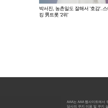
박서진, 농촌일도 잘해서 '호감'..
킹 男트롯 '2위'
AAA는 AAA 웹사이트에서
당사의 쿠키 이용 및 쿠키 