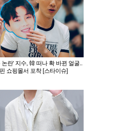
 논란' 지수, 韓 떠나 확 바뀐 얼굴..
핀 쇼핑몰서 포착 [스타이슈]