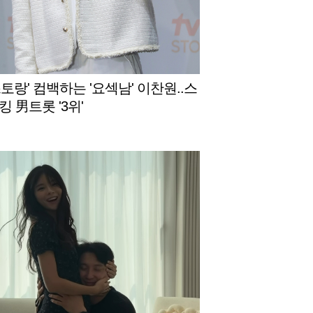
토랑' 컴백하는 '요섹남' 이찬원..스
 男트롯 '3위'