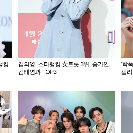
랭킹
김의영, 스타랭킹 女트롯 3위..송가인·
'학폭
김태연과 TOP3
필리