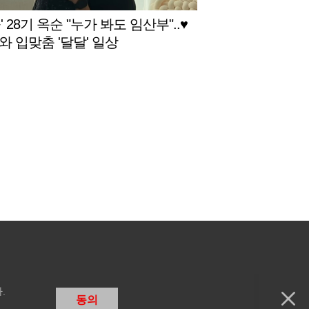
' 28기 옥순 "누가 봐도 임산부"..♥
와 입맞춤 '달달' 일상
.
동의