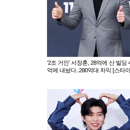
'2조 거인' 서장훈, 28억에 산 빌딩 
억에 내놨다..280억대 차익 [스타이