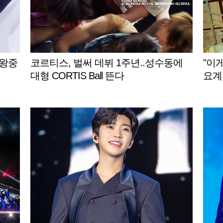
타왕중
코르티스, 벌써 데뷔 1주년..성수동에
"이
대형 CORTIS Ball 뜬다
요계