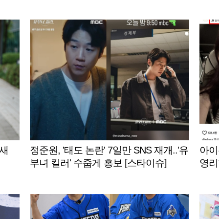
밸런스게
NG 
 새
정준원, '태도 논란' 7일만 SNS 재개..'유
아이유
부녀 킬러' 수줍게 홍보 [스타이슈]
영리
게재