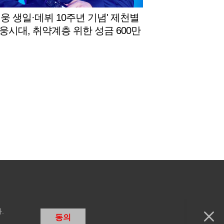
영웅 생일·데뷔 10주년 기념' 제천별
웅시대, 취약계층 위한 성금 600만
제천시에 기탁
.
동의