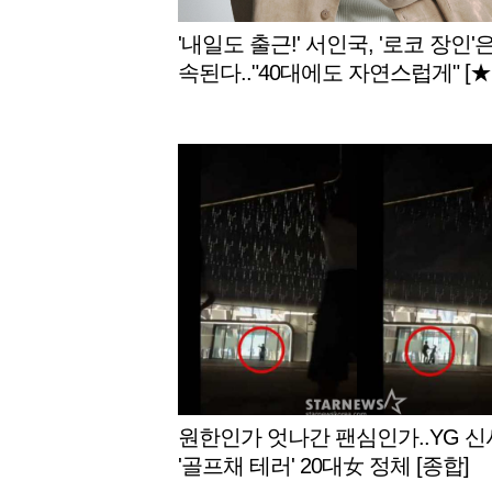
'내일도 출근!' 서인국, '로코 장인'
속된다.."40대에도 자연스럽게" [★
L인터뷰]
원한인가 엇나간 팬심인가..YG 
'골프채 테러' 20대女 정체 [종합]