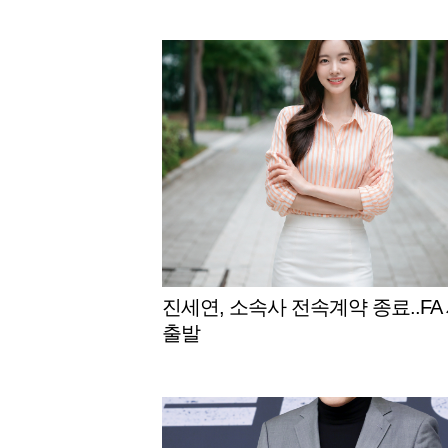
진세연, 소속사 전속계약 종료..FA
출발