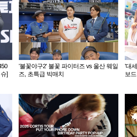
450
'불꽃야구2' 불꽃 파이터즈 vs 울산 웨일
'대세
슈]
즈, 초특급 빅매치
보드