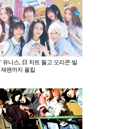
' 유니스, 日 차트 뚫고 오리콘·빌
 재팬까지 올킬