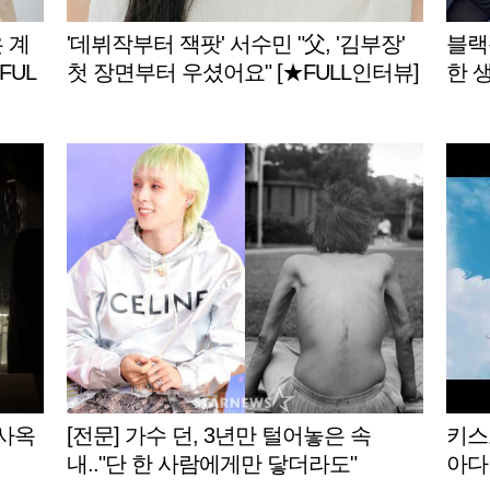
은 계
'데뷔작부터 잭팟' 서수민 "父, '김부장'
블랙
FUL
첫 장면부터 우셨어요" [★FULL인터뷰]
한 생
신사옥
[전문] 가수 던, 3년만 털어놓은 속
키스오
내.."단 한 사람에게만 닿더라도"
아다니