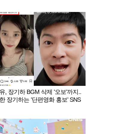
임|‘Would you rather’ game | E
SUB #ACON2026
, 장기하 BGM 삭제 '오보'까지..
한 장기하는 '단편영화 홍보' SNS
 [스타이슈]