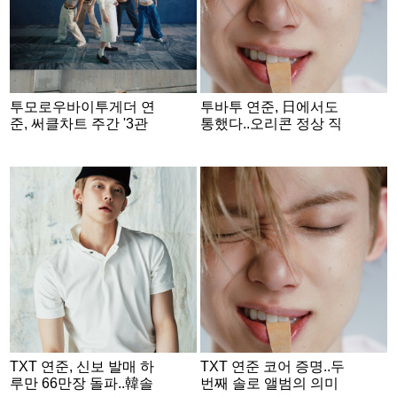
투모로우바이투게더 연
투바투 연준, 日에서도
준, 써클차트 주간 '3관
통했다..오리콘 정상 직
왕'
행
TXT 연준, 신보 발매 하
TXT 연준 코어 증명..두
루만 66만장 돌파..韓솔
번째 솔로 앨범의 의미