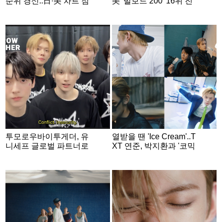
순위 경신..日·美 차트 점
美 '빌보드 200' 16위 진
령 '솔로 파워'
입..韓 솔로 최고 기록
투모로우바이투게더, 유
열받을 땐 'Ice Cream'..T
니세프 글로벌 파트너로
XT 연준, 박지환과 '코믹
UN 캠페인 동참
연기'