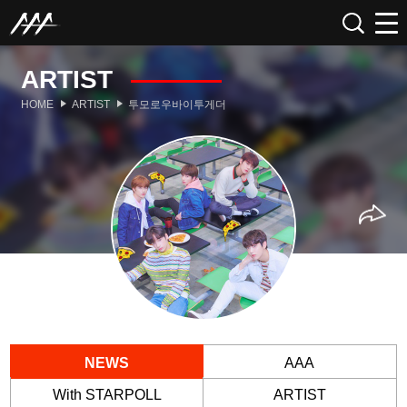
ARTIST
HOME
ARTIST
투모로우바이투게더
NEWS
AAA
With STARPOLL
ARTIST