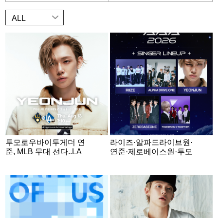
ALL
투모로우바이투게더 연
라이즈·알파드라이브원·
준, MLB 무대 선다..LA
연준·제로베이스원·투모
다저스 시구[스타이슈]
로우바이투게더, 'AAA 2
026' 출격 [공식]