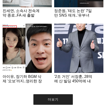
진세연, 소속사 전속계
정준원, '태도 논란' 7일
약 종료..FA 새 출발
만 SNS 재개..'유부녀
킬러' 수줍게 홍보 [스타
이슈]
아이유, 장기하 BGM 삭
'2조 거인' 서장훈, 28억
제 '오보'까지..영리한 장
에 산 빌딩 450억에 내
기하는 '단편영화 홍보'
놨다..280억대 차익 [스
SNS 게재 [스타이슈]
타이슈]
더보기