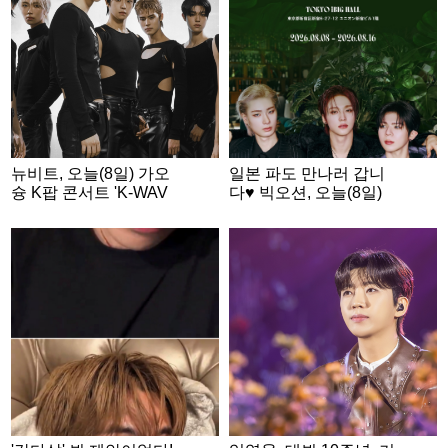
뉴비트, 오늘(8일) 가오
일본 파도 만나러 갑니
슝 K팝 콘서트 'K-WAV
다♥ 빅오션, 오늘(8일)
E INFINITY' 출격
日 팬미팅