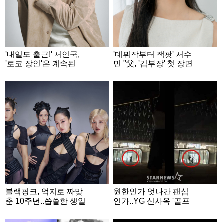
'내일도 출근!' 서인국,
'데뷔작부터 잭팟' 서수
'로코 장인'은 계속된
민 "父, '김부장' 첫 장면
다.."40대에도 자연스럽
부터 우셨어요" [★FUL
게" [★FULL인터뷰]
L인터뷰]
블랙핑크, 억지로 짜맞
원한인가 엇나간 팬심
춘 10주년..씁쓸한 생일
인가..YG 신사옥 '골프
잔치 [★FOCUS]
채 테러' 20대女 정체
[종합]