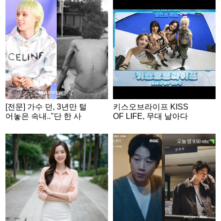
[전문] 가수 던, 3년만 털
키스오브라이프 KISS
어놓은 속내.."단 한 사
OF LIFE, 무대 날아다
람에게만 닿더라도"
니는 무대 장인들💕 | A
CON 2026 밸런스게
임|‘Would you rather’ g
ame | ENG SUB #ACO
N2026