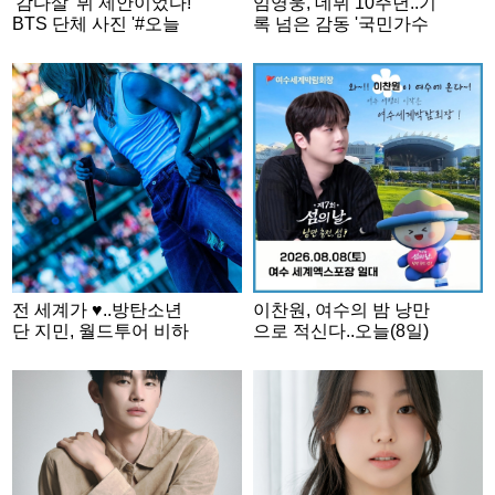
'감다살' 뷔 제안이었다!
임영웅, 데뷔 10주년..기
BTS 단체 사진 '#오늘
록 넘은 감동 '국민가수
의 방탄'
금자탑'
전 세계가 ♥..방탄소년
이찬원, 여수의 밤 낭만
단 지민, 월드투어 비하
으로 적신다..오늘(8일)
인드..빛나는 반전 매력
'제7회 섬의 날' 축하무
대